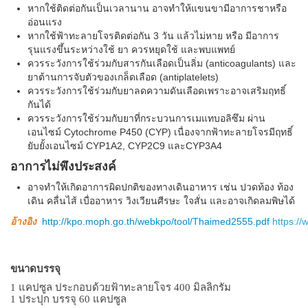
หากใช้ติดต่อกันเป็นเวลานาน อาจทำให้แขนขามีอาการชาหรือ
อ่อนแรง
หากใช้ฟ้าทะลายโจรติดต่อกัน 3 วัน แล้วไม่หาย หรือ มีอาการ
รุนแรงขึ้นระหว่างใช้ ยา ควรหยุดใช้ และพบแพทย์
ควรระวังการใช้ร่วมกับสารกันเลือดเป็นลิ่ม (anticoagulants) และ
ยาต้านการจับตัวของเกล็ดเลือด (antiplatelets)
ควรระวังการใช้ร่วมกับยาลดความดันเลือดเพราะอาจเสริมฤทธิ์
กันได้
ควรระวังการใช้ร่วมกับยาที่กระบวนการเมแทบอลิซึม ผ่าน
เอนไซม์ Cytochrome P450 (CYP) เนื่องจากฟ้าทะลายโจรมีฤทธิ์
ยับยั้งเอนไซม์ CYP1A2, CYP2C9 และCYP3A4
อาการไม่พึงประสงค์
อาจทำให้เกิดอาการผิดปกติของทางเดินอาหาร เช่น ปวดท้อง ท้อง
เดิน คลื่นไส้ เบื่ออาหาร วิงเวียนศีรษะ ใจสั่น และอาจเกิดลมพิษได้
อ้างอิง
http://kpo.moph.go.th/webkpo/tool/Thaimed2555.pdf
https:/
ขนาดบรรจุ
1 แคปซูล ประกอบด้วยฟ้าทะลายโจร 400 มิลลิกรัม
1 ประปุก บรรจุ 60 แคปซูล